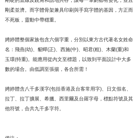
剛硬的直線及銳角和諧地共存，讓每一筆劃都有變化，並且
剛柔並濟。而字體骨架兼具印刷與手寫字體的基因，方正而
不死板，靈動中帶穩重。

娉婷體整個家族包含六個字重，分別以東方古代著名女姓命
名：飛燕(幼)、貂蟬(正)、西施(中)、昭君(粗)、木蘭(重)和
玉環(特重)。能應用從內文至標題，以致到平面設計中大多
數的場合。由低調至張揚，各合所需！

娉婷體含八千多漢字(包括香港及台客常用字)、日文假名、
拉丁、拉丁擴展、希臘、西里爾及台羅字母，標點符號及其
他符號，合共九千多字符。
