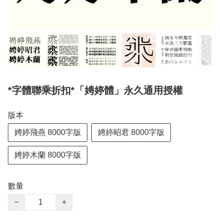
*字體聯乘折扣*「娉婷體」永久通用授權
版本
娉婷飛燕 8000字版
娉婷昭君 8000字版
娉婷木蘭 8000字版
數量
−
+