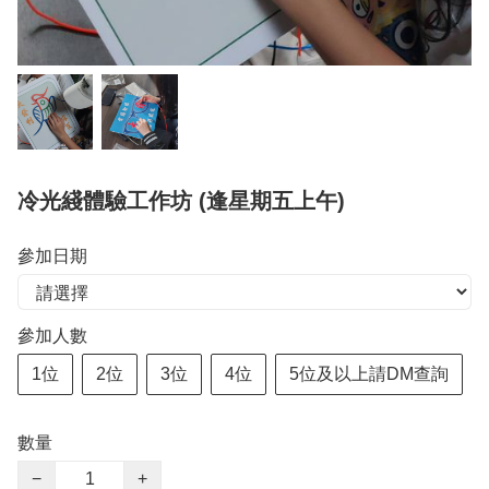
冷光綫體驗工作坊 (逢星期五上午)
參加日期
參加人數
1位
2位
3位
4位
5位及以上請DM查詢
數量
−
+