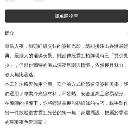
加至購物車
簡介
−
每當入夜，街頭紅綠交錯的霓虹光影，總能拼湊出香港最經
典、最攝人的璀璨夜景。雖然傳統霓虹招牌現時已「買少見
少」，但那份獨特的港式深夜氛圍與情懷，依然極具魅力，
教人無比著迷。

本工作坊將帶你用全新、安全的方式延續這份霓虹美學！我
們選用了專業冷光線材料，不發熱、安全度高且容易塑形。
在導師的指導下，你將輕鬆掌握勾勒線條的技巧，親手製作
出一件散發復古霓虹光芒的獨一無二家居擺設，把屬於香港
的璀璨夜色帶回家！
