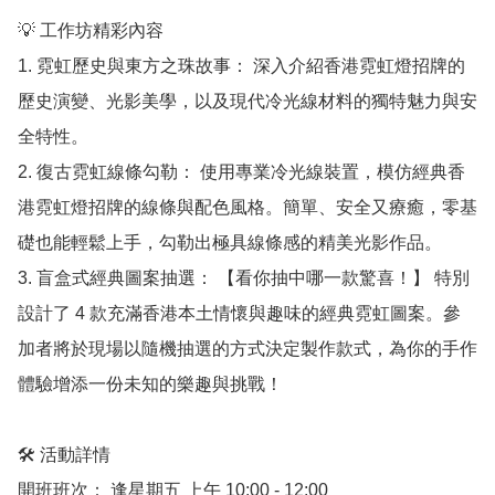
💡 工作坊精彩內容

1. 霓虹歷史與東方之珠故事： 深入介紹香港霓虹燈招牌的
歷史演變、光影美學，以及現代冷光線材料的獨特魅力與安
全特性。

2. 復古霓虹線條勾勒： 使用專業冷光線裝置，模仿經典香
港霓虹燈招牌的線條與配色風格。簡單、安全又療癒，零基
礎也能輕鬆上手，勾勒出極具線條感的精美光影作品。

3. 盲盒式經典圖案抽選： 【看你抽中哪一款驚喜！】 特別
設計了 4 款充滿香港本土情懷與趣味的經典霓虹圖案。參
加者將於現場以隨機抽選的方式決定製作款式，為你的手作
體驗增添一份未知的樂趣與挑戰！

🛠️ 活動詳情

開班班次： 逢星期五 上午 10:00 - 12:00
