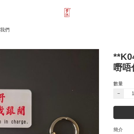
我們
**
嘢唔
數量
−
簡介