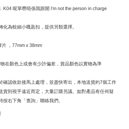
4 呢單嘢唔係我跟開 I'm not the person in charge

轉化為較細小嘅匙扣，提供另類選擇。

片 ，77mm x 38mm

實物在顏色上或會有少許偏差，貨品顏色以實物為準

於確認收款後馬上處理，並盡快寄出，本地送貨約7個工作
送貨則視乎遠近而定，大量訂購另議。如對產品有任何疑
時按右下角「查詢」聯絡我們。
楷