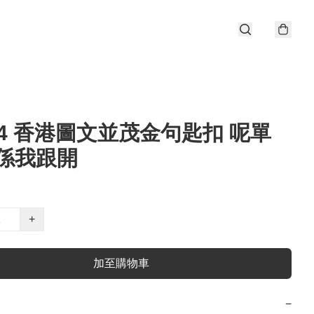
K04 香港圖文並茂金句匙扣 呢單
係我跟開
+
加至購物車
−