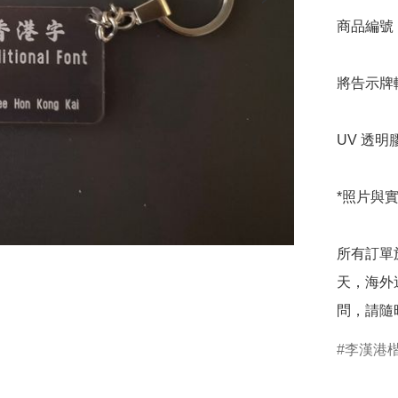
商品編號：K0
將告示牌
UV 透明膠
*照片與
所有訂單
天，海外
問，請隨
李漢港