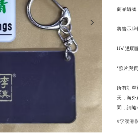
商品編號：K0
將告示牌
UV 透明膠
*照片與
所有訂單
天，海外
問，請隨
李漢港