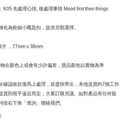
5 先處理心情, 後處理事情 Mood first then things

轉化為較細小嘅匙扣，提供另類選擇。

片 ，77mm x 38mm

實物在顏色上或會有少許偏差，貨品顏色以實物為準

於確認收款後馬上處理，並盡快寄出，本地送貨約7個工作
送貨則視乎遠近而定，大量訂購另議。如對產品有任何疑
時按右下角「查詢」聯絡我們。
楷