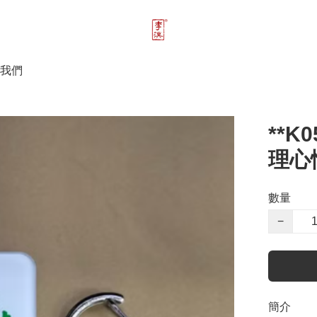
我們
**
理心
數量
−
簡介