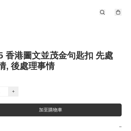
K05 香港圖文並茂金句匙扣 先處
情, 後處理事情
+
加至購物車
−