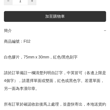
−
+
加至購物車
簡介
−
商品編號：F02

白色膠片，75mm x 30mm，紅色/黑色刻字

請於訂單備註一欄清楚列明自訂字，中英皆可（各邊上限是
4個字），請選擇單面或雙面，紅色或黑色字。若選單面，
另一面為李漢印章。

所有訂單於確認收款後馬上處理，並盡快寄出，本地送貨約