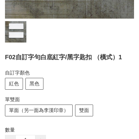
F02自訂字句白底紅字/黑字匙扣 （橫式）1
自訂字顏色
紅色
黑色
單雙面
單面（另一面為李漢印章）
雙面
數量