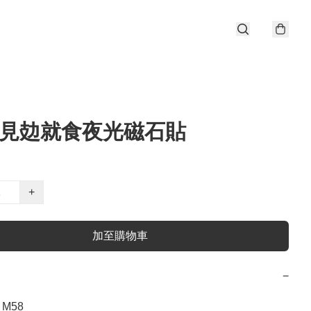
8 見攰就食夜光磁石貼
+
加至購物車
−
M58
