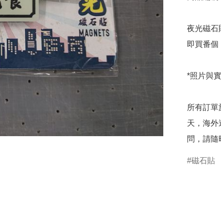
夜光磁石
即買番個
*照片與
所有訂單
天，海外
問，請隨
磁石貼