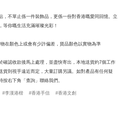
貼，不單止係一件裝飾品，更係一份對香港嘅愛同回憶。立
，等你嘅生活充滿璀璨光彩！

實物在顏色上或會有少許偏差，貨品顏色以實物為準

於確認收款後馬上處理，並盡快寄出，本地送貨約7個工作
送貨則視乎遠近而定，大量訂購另議。如對產品有任何疑
時按右下角「查詢」聯絡我們。
李漢港楷
香港手信
香港文創