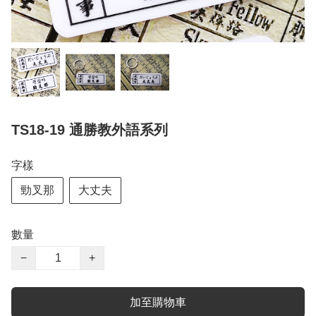
TS18-19 通勝教外語系列
字樣
勁叉那
大丈夫
數量
−
+
加至購物車