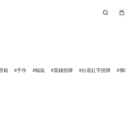
燈箱
手作
蝠鼠
當鋪招牌
白底紅字招牌
傳統招