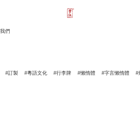
我們
訂製
粵語文化
行李牌
懶惰體
字言懶惰體