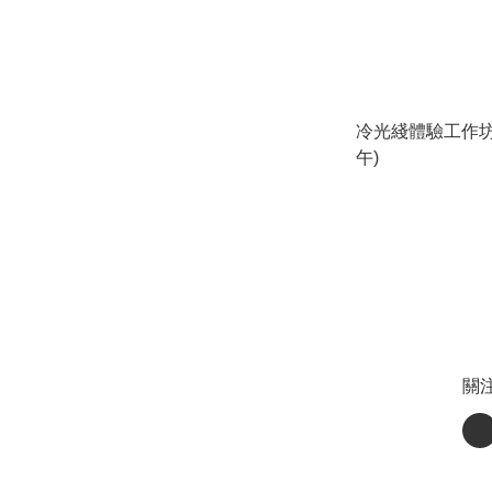
冷光綫體驗工作坊
午)
關