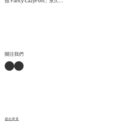
體 Fancy-LazyFont」永久通
用授權
關注我們
提出意見