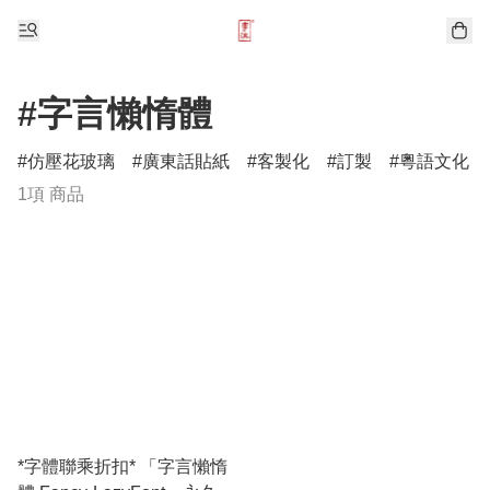
#字言懶惰體
仿壓花玻璃
廣東話貼紙
客製化
訂製
粵語文化
1項 商品
*字體聯乘折扣* 「字言懶惰