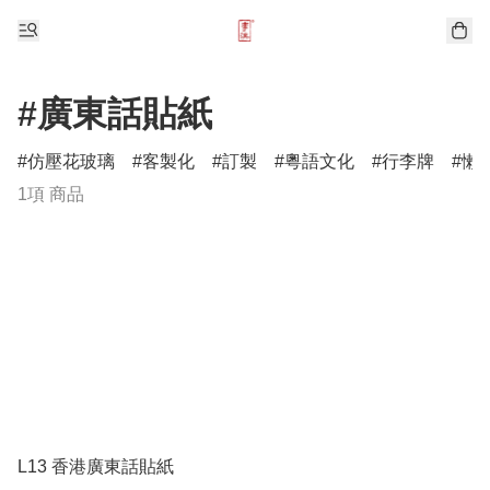
#廣東話貼紙
仿壓花玻璃
客製化
訂製
粵語文化
行李牌
懶
1項 商品
L13 香港廣東話貼紙