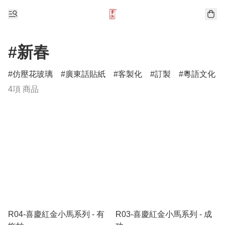
#新春
仿壓花玻璃
廣東話貼紙
客製化
訂製
粵語文化
4項 商品
R04-喜慶紅金小馬系列 - 有
R03-喜慶紅金小馬系列 - 成