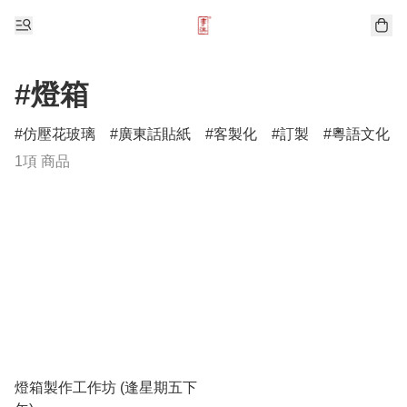
#燈箱
仿壓花玻璃
廣東話貼紙
客製化
訂製
粵語文化
1項 商品
燈箱製作工作坊 (逢星期五下